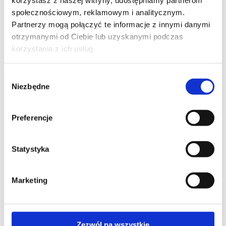
korzystasz z naszej witryny, udostępniamy partnerom
+48 514 559 320
społecznościowym, reklamowym i analitycznym.
biuro@telkonet.pl
Partnerzy mogą połączyć te informacje z innymi danymi
otrzymanymi od Ciebie lub uzyskanymi podczas
korzystania z ich usług.
NA SKRÓTY
Wybór
O Telkonet
Niezbędne
Kontakt
zgody
Preferencje
OBSŁUGA IT
Statystyka
Obsługa IT placówek medycznych
Obsługa IT gabinetów stomatologicznych
Obsługa IT biur rachunkowych
Marketing
Obsługa IT firm produkcyjnych
Outsourcing IT Kraków
Zezwól na wszystkie