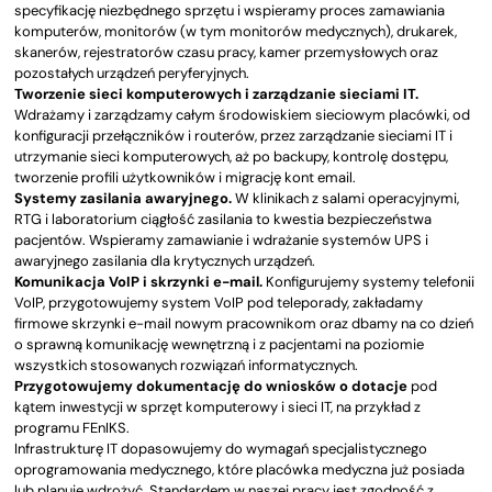
specyfikację niezbędnego sprzętu i wspieramy proces zamawiania
komputerów, monitorów (w tym monitorów medycznych), drukarek,
skanerów, rejestratorów czasu pracy, kamer przemysłowych oraz
pozostałych urządzeń peryferyjnych.
Tworzenie sieci komputerowych i zarządzanie sieciami IT.
Wdrażamy i zarządzamy całym środowiskiem sieciowym placówki, od
konfiguracji przełączników i routerów, przez zarządzanie sieciami IT i
utrzymanie sieci komputerowych, aż po backupy, kontrolę dostępu,
tworzenie profili użytkowników i migrację kont email.
Systemy zasilania awaryjnego.
W klinikach z salami operacyjnymi,
RTG i laboratorium ciągłość zasilania to kwestia bezpieczeństwa
pacjentów. Wspieramy zamawianie i wdrażanie systemów UPS i
awaryjnego zasilania dla krytycznych urządzeń.
Komunikacja VoIP i skrzynki e-mail.
Konfigurujemy systemy telefonii
VoIP, przygotowujemy system VoIP pod teleporady, zakładamy
firmowe skrzynki e-mail nowym pracownikom oraz dbamy na co dzień
o sprawną komunikację wewnętrzną i z pacjentami na poziomie
wszystkich stosowanych rozwiązań informatycznych.
Przygotowujemy dokumentację do wniosków o dotacje
pod
kątem inwestycji w sprzęt komputerowy i sieci IT, na przykład z
programu FEnIKS.
Infrastrukturę IT dopasowujemy do wymagań specjalistycznego
oprogramowania medycznego, które placówka medyczna już posiada
lub planuje wdrożyć. Standardem w naszej pracy jest zgodność z