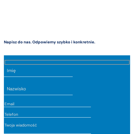
codziennej opieki nad infrastrukturą IT, to Telkonet jest gotowy wziąć
odpowiedzialność za IT w całości lub podjąć się pojedynczych prac.
Jesteśmy krakowską firmą IT z doświadczeniem w obsłudze
prywatnych placówek medycznych. Działamy głównie na terenie
Krakowa i Małopolski.
Napisz do nas. Odpowiemy szybko i konkretnie.