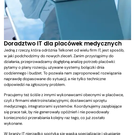
Doradztwo IT dla placówek medycznych
Jedną z rzeczy, która odróżnia Telkonet od wielu firm IT, jest sposób,
w jaki podchodzimy do nowych zleceń. Zanim przystąpimy do
działania, przeprowadzamy dogłębną analizę potrzeb placówki:
pytamy o plany rozwoju, używane systemy, bolączki dnia
codziennego i budżet. To pozwala nam zaproponować rozwiązania
naprawdę dopasowane do sytuacji, a nie tylko techniczne
odpowiedzi na zgłoszony problem.
Pracujemy też ściśle z innymi wykonawcami obecnymi w placówce,
czyli z firmami elektroinstalacyjnymi, dostawcami sprzętu
medycznego, integratorami systemów. Koordynujemy zazębiające
się prace tak, by nie generowały opóźnień i nie powodowały
konieczności przerabiania kolejny raz tego, co już zostało
wykonane.
W branży IT nierzadko spotyka się wąską specjalizację i skupianie